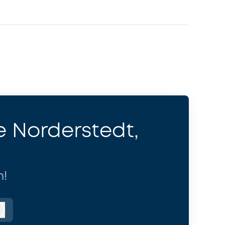
e Norderstedt,
n!
Anmelden